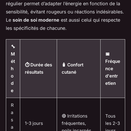
régulier permet d’adapter l’énergie en fonction de la
sensibilité, évitant rougeurs ou réactions indésirables.
Le
soin de soi moderne
est aussi celui qui respecte
les spécificités de chacune.
🔧
M
📅
ét
Fréque
⏱️ Durée des
🧴 Confort
h
nce
résultats
cutané
o
d'entr
d
etien
e
R
a
🔴 Irritations
Tous
s
1-3 jours
fréquentes,
les 2-3
a
poils incarnés
jours