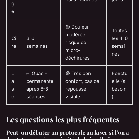
g
e
🟡 Douleur
Toutes
modérée,
Ci
3-6
les 4-6
risque de
re
semaines
semai
micro-
nes
déchirures
L
✅ Quasi-
🟢 Très bon
Ponctu
a
permanente
confort, pas de
elle (si
s
après 6-8
repousse
besoin
er
séances
visible
)
Les questions les plus fréquentes
Peut-on débuter un protocole au laser si l'on a